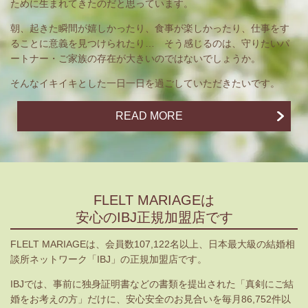
ために生まれてきたのだと思っています。
朝、起きた瞬間が嬉しかったり、食事が楽しかったり、仕事をす
ることに意義を見つけられたり… そう感じるのは、守りたいパ
ートナー・ご家族の存在が大きいのではないでしょうか。
そんなイキイキとした一日一日を過ごしていただきたいです。
READ MORE
FLELT MARIAGEは
安心のIBJ正規加盟店です
FLELT MARIAGEは、会員数107,122名以上、日本最大級の結婚相
談所ネットワーク「IBJ」の正規加盟店です。
IBJ
では、事前に独身証明書などの書類を提出された「真剣にご結
婚をお考えの方」だけに、安心安全のお見合いを毎月86,752件以