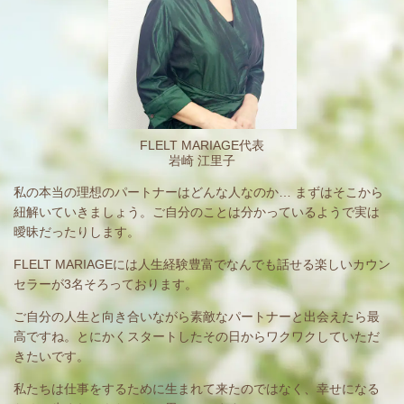
FLELT MARIAGE代表
岩崎 江里子
私の本当の理想のパートナーはどんな人なのか… まずはそこから
紐解いていきましょう。ご自分のことは分かっているようで実は
曖昧だったりします。
FLELT MARIAGEには人生経験豊富でなんでも話せる楽しいカウン
セラーが3名そろっております。
ご自分の人生と向き合いながら素敵なパートナーと出会えたら最
高ですね。とにかくスタートしたその日からワクワクしていただ
きたいです。
私たちは仕事をするために生まれて来たのではなく、幸せになる